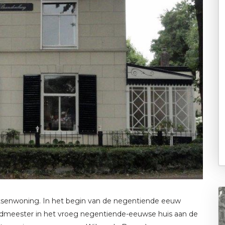
tsenwoning. In het begin van de negentiende eeuw
edmeester in het vroeg negentiende-eeuwse huis aan de