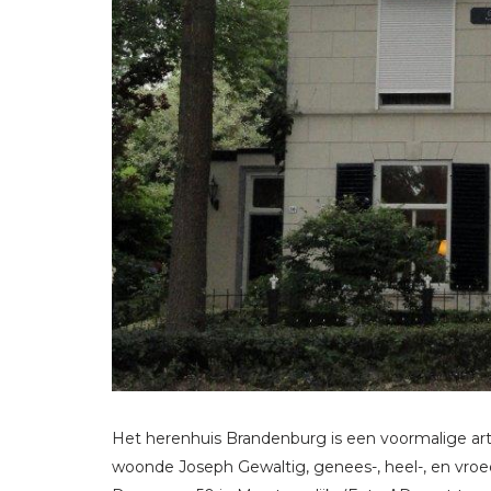
Het herenhuis Brandenburg is een voormalige ar
woonde Joseph Gewaltig, genees-, heel-, en vro