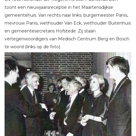
toont een nieuwjaarsreceptie in het Maartensdijkse
gemeentehuis. Van rechts naar links: burgemeester Panis,
mevrouw Panis, wethouder Van Eck, wethouder Buitenhuis
en gemeentesecretaris Hofstede. Zij staan
vertegenwoordigers van Medisch Centrum Berg en Bosch
te woord (links op de foto).