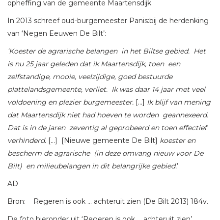
opheffing van de gemeente Maartensdijk.
In 2013 schreef oud-burgemeester Panis:bij de herdenking
van ‘Negen Eeuwen De Bilt’:
‘Koester de agrarische belangen in het Biltse gebied. Het
is nu 25 jaar geleden dat ik Maartensdijk, toen een
zelfstandige, mooie, veelzijdige, goed bestuurde
plattelandsgemeente, verliet. Ik was daar 14 jaar met veel
voldoening en plezier burgemeester.
[…]
Ik blijf van mening
dat Maartensdijk niet had hoeven te worden geannexeerd.
Dat is in de jaren zeventig al geprobeerd en toen effectief
verhinderd.
[…] [Nieuwe gemeente De Bilt]
koester en
bescherm de agrarische (in deze omvang nieuw voor De
Bilt) en milieubelangen in dit belangrijke gebied.
’
AD
Bron: Regeren is ook … achteruit zien (De Bilt 2013) 184v.
De foto hieronder uit ‘Regeren is ook … achteruit zien’