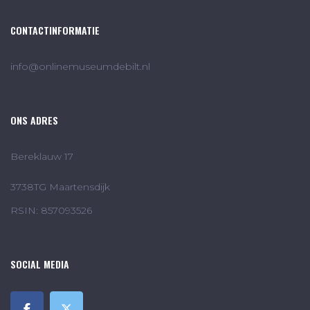
CONTACTINFORMATIE
info@onlinemuseumdebilt.nl
ONS ADRES
Bereklauw 17
3738TG Maartensdijk
RSIN: 857093526
SOCIAL MEDIA