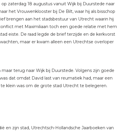
 op zaterdag 18 augustus vanuit Wijk bij Duurstede naar
aar het Vrouwenklooster bij De Bilt, waar hij als bisschop
 brief brengen aan het stadsbestuur van Utrecht waarin hij
 conflict met Maximiliaan toch een goede relatie met hem
d eiste. De raad legde de brief terzijde en de kerkvorst
 wachten, maar er kwam alleen een Utrechtse overloper
maar terug naar Wijk bij Duurstede. Volgens zijn goede
, was dat omdat David last van reumatiek had, maar een
er te klein was om de grote stad Utrecht te belegeren.
dië en zijn stad, Utrechtsch-Hollandsche Jaarboeken van