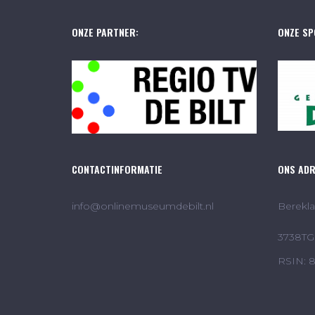
ONZE PARTNER:
ONZE SP
CONTACTINFORMATIE
ONS AD
info@onlinemuseumdebilt.nl
Berekla
3738TG 
RSIN: 