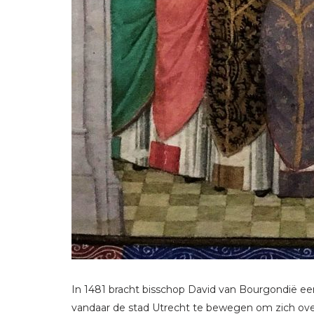
In 1481 bracht bisschop David van Bourgondië een
vandaar de stad Utrecht te bewegen om zich over