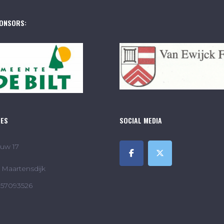
ONSORS:
RES
SOCIAL MEDIA
uw 17
Maartensdijk
857093526