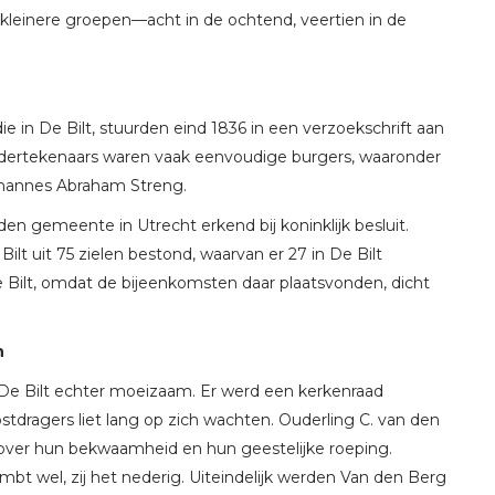
n kleinere groepen—acht in de ochtend, veertien in de
in De Bilt, stuurden eind 1836 in een verzoekschrift aan
ndertekenaars waren vaak eenvoudige burgers, waaronder
ohannes Abraham Streng.
en gemeente in Utrecht erkend bij koninklijk besluit.
t uit 75 zielen bestond, waarvan er 27 in De Bilt
 Bilt, omdat de bijeenkomsten daar plaatsvonden, dicht
n
in De Bilt echter moeizaam. Er werd een kerkenraad
dragers liet lang op zich wachten. Ouderling C. van den
s over hun bekwaamheid en hun geestelijke roeping.
t wel, zij het nederig. Uiteindelijk werden Van den Berg