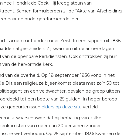
minee Hendrik de Cock. Hij kreeg steun van
Utrecht. Samen formuleerden zij de “Akte van Afscheiding
eer naar de oude gereformeerde leer.
foort, samen met onder meer Zeist. In een rapport uit 1836
 hadden afgescheiden. Zij kwamen uit de armere lagen
 van de openbare kerkdiensten. Ook onttrokken zij hun
s van de hervormde kerk.
d van de overheid. Op 18 september 1836 vond in het
 Bilt een religieuze bijeenkomst plaats met zo’n 50 tot
olitieagent en een veldwachter, bevalen de groep uiteen
roordeeld tot een boete van 25 gulden. In hoger beroep
deze gebeurtenissen
elders op deze site
verteld.
erneur waarschuwde dat bij herhaling van zulke
ijeenkomsten van meer dan 20 personen zonder
tische wet verboden. Op 25 september 1836 kwamen de