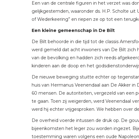
Een van de centrale figuren in het verzet was do
gelijkgestemden, waaronder ds. H.P. Scholte uit 
of Wederkeering” en riepen ze op tot een terugk
Een kleine gemeenschap in De Bilt
De Bilt behoorde in die tijd tot de classis Amers
werd gemeld dat acht inwoners van De Bilt zich
van de bevolking en hadden zich reeds afgekeerd
kinderen aan de doop en het godsdienstonderwij
De nieuwe beweging stuitte echter op tegenstan
huis van Hermanus Veenendaal aan De Akker in De
60 mensen. De autoriteiten, vergezeld van een p
te gaan. Toen zij weigerden, werd Veenendaal ve
werd hij echter vrijgesproken. We hebben over 
De overheid voerde intussen de druk op. De gouv
bijeenkomsten het leger zou worden ingezet. B
toestemming waren volgens een oude Napoleon