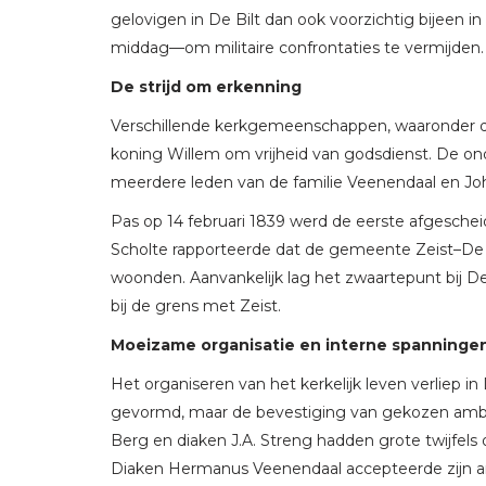
gelovigen in De Bilt dan ook voorzichtig bijeen i
middag—om militaire confrontaties te vermijden.
De strijd om erkenning
Verschillende kerkgemeenschappen, waaronder die 
koning Willem om vrijheid van godsdienst. De o
meerdere leden van de familie Veenendaal en J
Pas op 14 februari 1839 werd de eerste afgescheid
Scholte rapporteerde dat de gemeente Zeist–De Bil
woonden. Aanvankelijk lag het zwaartepunt bij De
bij de grens met Zeist.
Moeizame organisatie en interne spanninge
Het organiseren van het kerkelijk leven verliep 
gevormd, maar de bevestiging van gekozen ambst
Berg en diaken J.A. Streng hadden grote twijfel
Diaken Hermanus Veenendaal accepteerde zijn amb