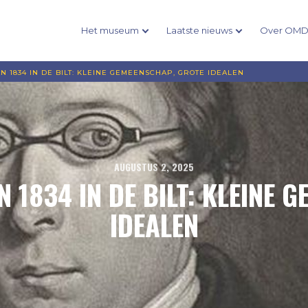
Het museum
Laatste nieuws
Over OM
N 1834 IN DE BILT: KLEINE GEMEENSCHAP, GROTE IDEALEN
AUGUSTUS 2, 2025
N 1834 IN DE BILT: KLEINE 
IDEALEN