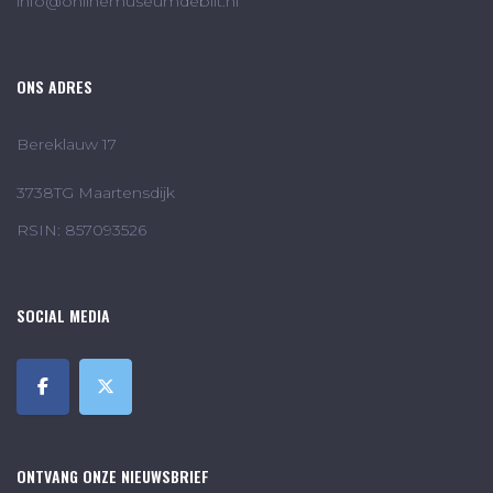
info@onlinemuseumdebilt.nl
ONS ADRES
Bereklauw 17
3738TG Maartensdijk
RSIN: 857093526
SOCIAL MEDIA
ONTVANG ONZE NIEUWSBRIEF