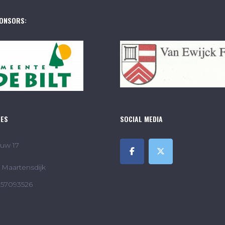
ONSORS:
RES
SOCIAL MEDIA
uw 17
Maartensdijk
857093526