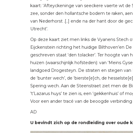
kaart: ‘Afteyckeninge van seeckere vaerte wt de
zee, sonder den hollantsche bodem te raken, aen
van Nederhorst .[..] ende na der hant door de g
Utrecht’.
Op deze kaart ziet men links de Vyanens Stech o
Eijckenstein richting het huidige Bilthoven’en De
geschreven staat ‘den tolacker’. Ter hoogte van 
huizen (waarschijnlijk hofsteden): van ‘Meins Gys
landgoed Drogesteyn. De straten en stegen van D
de ‘bunter wech’, de ‘bierste[e]ch, de hesselste
Spering wech. Aan de Steenstraet ziet men de Bil
’t’Lazarus huys’ te zien is, een ‘gekkenhuis’ of mo
Voor een ander tracé van de beoogde verbinding
AD
U bevindt zich op de rondleiding over oude k