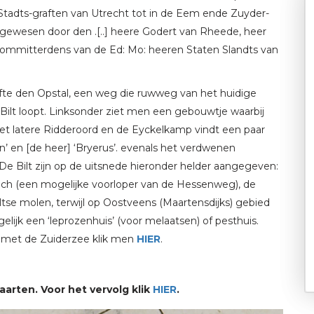
 Stadts-graften van Utrecht tot in de Eem ende Zuyder-
gewesen door den .[..] heere Godert van Rheede, heer
ecommitterdens van de Ed: Mo: heeren Staten Slandts van
fte den Opstal, een weg die ruwweg van het huidige
 Bilt loopt. Linksonder ziet men een gebouwtje waarbij
het latere Ridderoord en de Eyckelkamp vindt een paar
en’ en [de heer] ‘Bryerus’. evenals het verdwenen
e Bilt zijn op de uitsnede hieronder helder aangegeven:
[e]ch (een mogelijke voorloper van de Hessenweg), de
tse molen, terwijl op Oostveens (Maartensdijks) gebied
gelijk een ‘leprozenhuis’ (voor melaatsen) of pesthuis.
 met de Zuiderzee klik men
HIER
.
aarten. Voor het vervolg klik
HIER
.