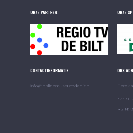
ONZE PARTNER:
ONZE SP
CONTACTINFORMATIE
ONS AD
info@onlinemuseumdebilt.nl
Berekla
3738TG 
RSIN: 