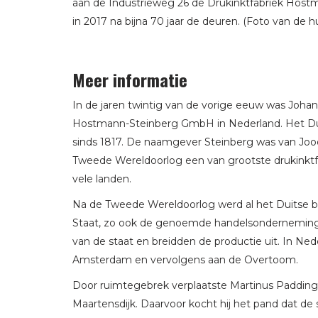
aan de Industrieweg 26 de Drukinktfabriek Hostm
in 2017 na bijna 70 jaar de deuren. (Foto van de h
Meer informatie
In de jaren twintig van de vorige eeuw was Joh
Hostmann-Steinberg GmbH in Nederland. Het Duit
sinds 1817. De naamgever Steinberg was van J
Tweede Wereldoorlog een van grootste drukinktf
vele landen.
Na de Tweede Wereldoorlog werd al het Duitse b
Staat, zo ook de genoemde handelsonderneming. 
van de staat en breidden de productie uit. In Ne
Amsterdam en vervolgens aan de Overtoom.
Door ruimtegebrek verplaatste Martinus Padding 
Maartensdijk. Daarvoor kocht hij het pand dat de