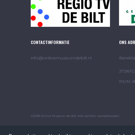
CONTACTINFORMATIE
ONS AD
info@onlinemuseumdebilt.nl
Berekla
3738TG 
RSIN: 
©2018 Online Museum de Bilt. Alle rechten voorbehouden.