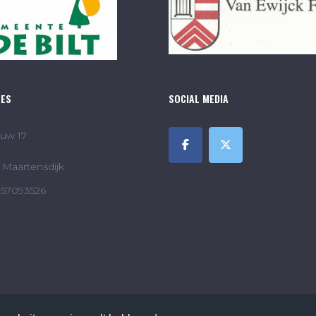
RES
SOCIAL MEDIA
uw 17
Maartensdijk
857093526