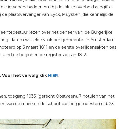
 die inwoners hadden om bij de lokale overheid aangifte
ij de plaatsvervanger van Eyck, Muysken, die kennelijk de
meentebestuur lezen over het beheer van de Burgerlijke
nvoeringsdatum wisselde vaak per gemeente. In Amsterdam
noteerd op 3 maart 1811 en de eerste overlijdensakten pas
iesland de beginnen de registers pas in 1812.
Voor het vervolg klik
HIER
.
nen, toegang 1033 (gerecht Oostveen), 7 notulen van het
en van de maire en de schout c.q. burgemeester) d.d. 23