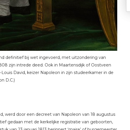
nd definitief bij wet ingevoerd, met uitzondering van
 1808 zijn intrede deed. Ook in Maartensdijk of Oostveen
s-Louis David, keizer Napoleon in zijn studeerkamer in de
on D.C.)
d, werd door een decreet van Napoleon van 18 augustus
itief gedaan met de kerkelijke registratie van geboorten,
stuk van 23 januari 1813 herinnert ‘maire’ of burgemeester