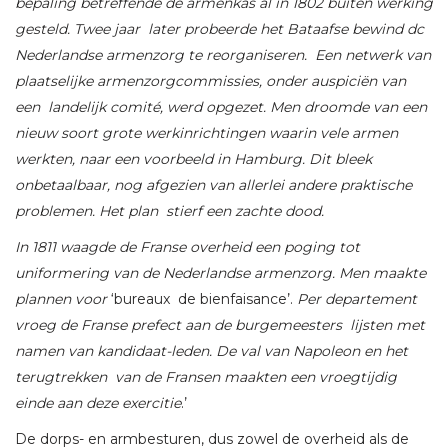
bepaling betreffende de armenkas al in 1802 buiten werking
gesteld. Twee jaar later probeerde het Bataafse bewind dc
Nederlandse armenzorg te reorganiseren. Een netwerk van
plaatselijke armenzorgcommissies, onder auspiciën van
een landelijk comité, werd opgezet. Men droomde van een
nieuw soort grote werkinrichtingen waarin vele armen
werkten, naar een voorbeeld in Hamburg. Dit bleek
onbetaalbaar, nog afgezien van allerlei andere praktische
problemen. Het plan stierf een zachte dood.
In 1811 waagde de Franse overheid een poging tot
uniformering van de Nederlandse armenzorg. Men maakte
plannen voor
‘bureaux de bienfaisance’.
Per departement
vroeg de Franse prefect aan de burgemeesters lijsten met
namen van kandidaat-leden. De val van Napoleon en het
terugtrekken van de Fransen maakten een vroegtijdig
einde aan deze exercitie
.’
De dorps- en armbesturen, dus zowel de overheid als de