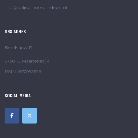
info@onlinemuseumdebilt.nl
ONS ADRES
Bereklauw 17
3738TG Maartensdijk
RSIN: 857093526
SOCIAL MEDIA