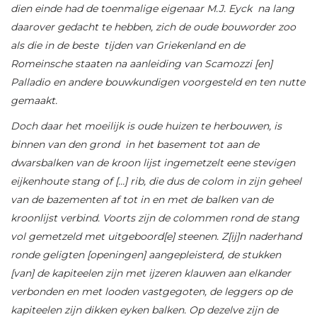
dien einde had de toenmalige eigenaar M.J. Eyck na lang
daarover gedacht te hebben, zich de oude bouworder zoo
als die in de beste tijden van Griekenland en de
Romeinsche staaten na aanleiding van Scamozzi [en]
Palladio en andere bouwkundigen voorgesteld en ten nutte
gemaakt.
Doch daar het moeilijk is oude huizen te herbouwen, is
binnen van den grond in het basement tot aan de
dwarsbalken van de kroon lijst ingemetzelt eene stevigen
eijkenhoute stang of […] rib, die dus de colom in zijn geheel
van de bazementen af tot in en met de balken van de
kroonlijst verbind. Voorts zijn de colommen rond de stang
vol gemetzeld met uitgeboord[e] steenen. Z[ij]n naderhand
ronde geligten [openingen] aangepleisterd, de stukken
[van] de kapiteelen zijn met ijzeren klauwen aan elkander
verbonden en met looden vastgegoten, de leggers op de
kapiteelen zijn dikken eyken balken. Op dezelve zijn de