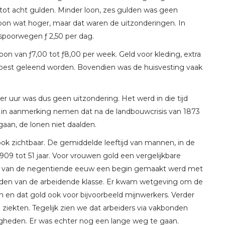
tot acht gulden. Minder loon, zes gulden was geen
 loon wat hoger, maar dat waren de uitzonderingen. In
spoorwegen ƒ 2,50 per dag.
n van ƒ7,00 tot ƒ8,00 per week. Geld voor kleding, extra
moest geleend worden. Bovendien was de huisvesting vaak
r uur was dus geen uitzondering. Het werd in die tijd
 we in aanmerking nemen dat na de landbouwcrisis van 1873
gaan, de lonen niet daalden.
ok zichtbaar. De gemiddelde leeftijd van mannen, in de
-1909 tot 51 jaar. Voor vrouwen gold een vergelijkbare
helft van de negentiende eeuw een begin gemaakt werd met
eden van de arbeidende klasse. Er kwam wetgeving om de
 en dat gold ook voor bijvoorbeeld mijnwerkers. Verder
ekten. Tegelijk zien we dat arbeiders via vakbonden
gheden. Er was echter nog een lange weg te gaan.