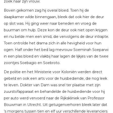
zoek naar zijn vrouw.
Boven gekomen zag hij overal bloed. Toen hij de
slaapkamer wilde binnengaan, bleek dat ook hier de deur
op slot was. Hij ging weer naar beneden en vroeg de
buurman om hulp. Deze kon de deur ook niet open krijgen
en nu belde men een smid, die vervolgens de deur intrapte.
Toen ontrolde het drama zich in alle hevigheid voor hun
ogen. Half onder het bed lag mevrouw Soeminah Soeparwi
in een plas bloed en vlakbij haar lagen de lijkjes van de twee
zoontjes Soebagio en Soebroto.
De politie en het Ministerie voor Koloniën werden direct
gebeld en ook een arts voor de huisbediende, die nog leek
te leven. Dokter van Dam was snel ter plaatse met zijn
zuurstofapparaat en behandelde de huisbediende voor hij
per auto werd vervoerd naar de Rijkskliniek van Professor
Bouwman in Utrecht. Uit getuigenverhoren bleek later dat
’s morgens tussen tien en elf uur verschillende leveranciers