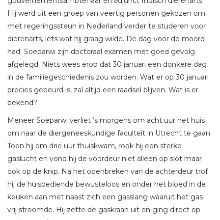
gouvernementsambtenaar en adjunct Indisch dierenarts.
Hij werd uit een groep van veertig personen gekozen om
met regeringssteun in Nederland verder te studeren voor
dierenarts, iets wat hij graag wilde. De dag voor de moord
had Soeparwi zijn doctoraal examen met goed gevolg
afgelegd. Niets wees erop dat 30 januari een donkere dag
in de familiegeschiedenis zou worden. Wat er op 30 januari
precies gebeurd is, zal altijd een raadsel blijven. Wat is er
bekend?
Meneer Soeparwi verliet ’s morgens om acht uur het huis
om naar de diergeneeskundige faculteit in Utrecht te gaan.
Toen hij om drie uur thuiskwam, rook hij een sterke
gaslucht en vond hij de voordeur niet alleen op slot maar
ook op de knip. Na het openbreken van de achterdeur trof
hij de huisbediende bewusteloos en onder het bloed in de
keuken aan met naast zich een gasslang waaruit het gas
vrij stroomde. Hij zette de gaskraan uit en ging direct op