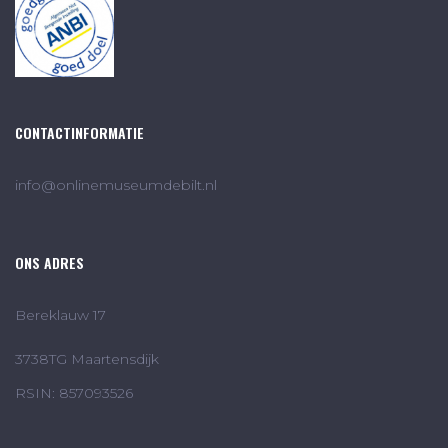
CONTACTINFORMATIE
info@onlinemuseumdebilt.nl
ONS ADRES
Bereklauw 17
3738TG Maartensdijk
RSIN: 857093526