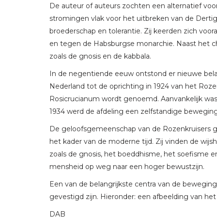
De auteur of auteurs zochten een alternatief voor 
stromingen vlak voor het uitbreken van de Dertig
broederschap en tolerantie. Zij keerden zich voor
en tegen de Habsburgse monarchie. Naast het c
zoals de gnosis en de kabbala.
In de negentiende eeuw ontstond er nieuwe belan
Nederland tot de oprichting in 1924 van het Roz
Rosicrucianum wordt genoemd. Aanvankelijk was d
1934 werd de afdeling een zelfstandige beweging,
De geloofsgemeenschap van de Rozenkruisers gaa
het kader van de moderne tijd. Zij vinden de wij
zoals de gnosis, het boeddhisme, het soefisme en 
mensheid op weg naar een hoger bewustzijn.
Een van de belangrijkste centra van de beweging 
gevestigd zijn. Hieronder: een afbeelding van h
DAB