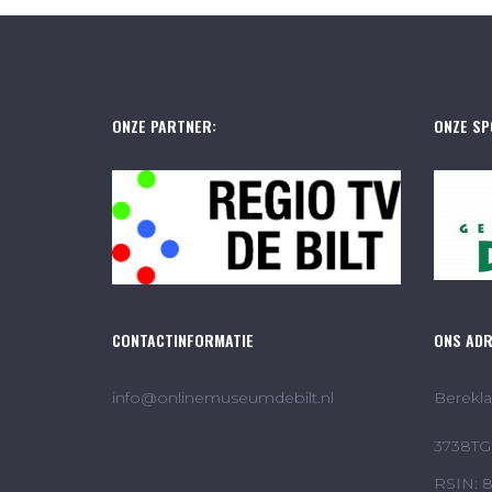
ONZE PARTNER:
ONZE SP
CONTACTINFORMATIE
ONS AD
info@onlinemuseumdebilt.nl
Berekla
3738TG 
RSIN: 