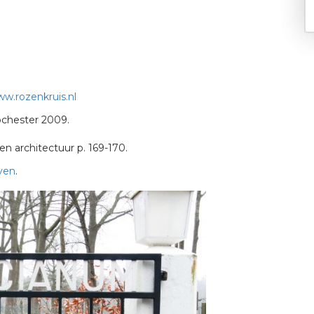
w.rozenkruis.nl
Rochester 2009.
n architectuur p. 169-170.
ven
.