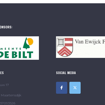
ONSORS:
RES
SOCIAL MEDIA
uw 17
Maartensdijk
857093526