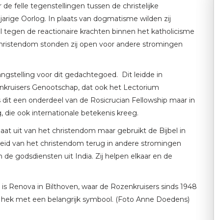
de felle tegenstellingen tussen de christelijke
jarige Oorlog. In plaats van dogmatisme wilden zij
al tegen de reactionaire krachten binnen het katholicisme
hristendom stonden zij open voor andere stromingen
gstelling voor dit gedachtegoed. Dit leidde in
enkruisers Genootschap, dat ook het Lectorium
it een onderdeel van de Rosicrucian Fellowship maar in
 die ook internationale betekenis kreeg.
t uit van het christendom maar gebruikt de Bijbel in
sheid van het christendom terug in andere stromingen
de godsdiensten uit India. Zij helpen elkaar en de
is Renova in Bilthoven, waar de Rozenkruisers sinds 1948
et hek met een belangrijk symbool. (Foto Anne Doedens)