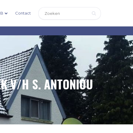
DB
Contact
K V/H S. ANTONIOU