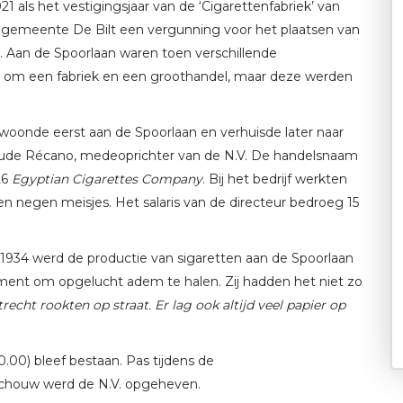
 als het vestigingsjaar van de ‘Cigarettenfabriek’ van
de gemeente De Bilt een vergunning voor het plaatsen van
. Aan de Spoorlaan waren toen verschillende
t om een fabriek en een groothandel, maar deze werden
), woonde eerst aan de Spoorlaan en verhuisde later naar
aude Récano, medeoprichter van de N.V. De handelsnaam
26
Egyptian Cigarettes Company
. Bij het bedrijf werkten
n negen meisjes. Het salaris van de directeur bedroeg 15
i 1934 werd de productie van sigaretten aan de Spoorlaan
nt om opgelucht adem te halen. Zij hadden het niet zo
recht rookten op straat. Er lag ook altijd veel papier op
0.00) bleef bestaan. Pas tijdens de
Schouw werd de N.V. opgeheven.