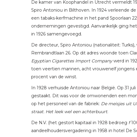
De kamer van Koophandel in Utrecht vermeldt 1921
Spiro Antoniou in Bilthoven. In 1924 verleende 
een tabaks-kerfmachine in het pand Spoorlaan 22
ondernemingen gevestigd. Aanvankelijk ging he
in 1926 samengevoegd.
De directeur, Spiro Antoniou (nationaliteit: Turks
Rembrandtlaan 26. Op dit adres woonde toen Cl
Egyptian Cigarettes Import Company
werd in 19
toen veertien mannen, acht vrouwenelf jongens e
procent van de winst.
In 1928 verhuisde Antoniou naar België. Op 31 jul
gestaakt. Dit was voor de omwonenden een mome
op het personeel van de fabriek:
De meisjes uit Ut
straat. Het leek wel een achterbuurt
.
De N.V. (het gestort kapitaal in 1928 bedroeg
f
10
aandeelhoudersvergadering in 1958 in hotel De 