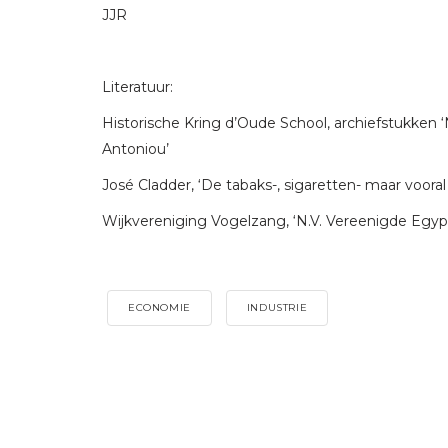
JJR
Literatuur:
Historische Kring d’Oude School, archiefstukken ‘
Antoniou’
José Cladder, ‘De tabaks-, sigaretten- maar vooral 
Wijkvereniging Vogelzang, ‘N.V. Vereenigde Egypti
ECONOMIE
INDUSTRIE