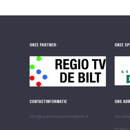
ONZE PARTNER:
ONZE SP
CONTACTINFORMATIE
ONS AD
info@onlinemuseumdebilt.nl
Berekla
3738TG 