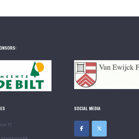
ONSORS:
RES
SOCIAL MEDIA
uw 17
Maartensdijk