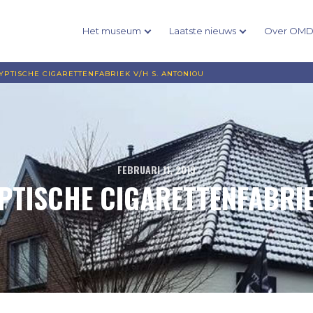
Het museum
Laatste nieuws
Over OM
PTISCHE CIGARETTENFABRIEK V/H S. ANTONIOU
FEBRUARI 11, 2019
YPTISCHE CIGARETTENFABRIE