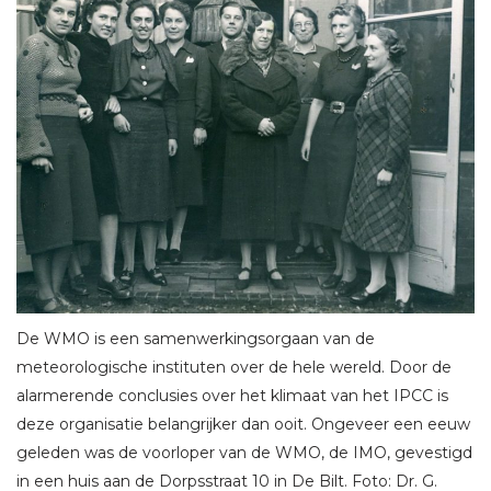
De WMO is een samenwerkingsorgaan van de
meteorologische instituten over de hele wereld. Door de
alarmerende conclusies over het klimaat van het IPCC is
deze organisatie belangrijker dan ooit. Ongeveer een eeuw
geleden was de voorloper van de WMO, de IMO, gevestigd
in een huis aan de Dorpsstraat 10 in De Bilt. Foto: Dr. G.