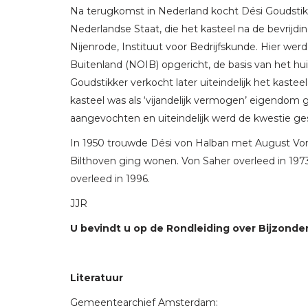
Na terugkomst in Nederland kocht Dési Goudstik
Nederlandse Staat, die het kasteel na de bevrijdi
Nijenrode, Instituut voor Bedrijfskunde. Hier wer
Buitenland (NOIB) opgericht, de basis van het h
Goudstikker verkocht later uiteindelijk het kastee
kasteel was als ‘vijandelijk vermogen’ eigendom g
aangevochten en uiteindelijk werd de kwestie ge
In 1950 trouwde Dési von Halban met August Von 
Bilthoven ging wonen. Von Saher overleed in 1973.
overleed in 1996.
JJR
U bevindt u op de Rondleiding over Bijzonder
Literatuur
Gemeentearchief Amsterdam: