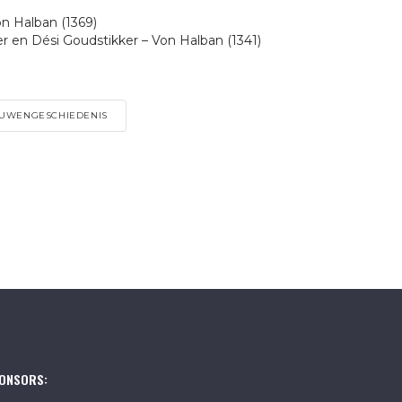
on Halban (1369)
er en Dési Goudstikker – Von Halban (1341)
UWENGESCHIEDENIS
ONSORS: