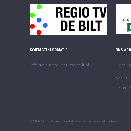
CONTACTINFORMATIE
ONS AD
info@onlinemuseumdebilt.nl
Berekla
3738TG 
RSIN: 
©2018 Online Museum de Bilt. Alle rechten voorbehouden.