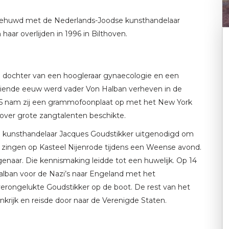
gehuwd met de Nederlands-Joodse kunsthandelaar
aar overlijden in 1996 in Bilthoven.
e dochter van een hoogleraar gynaecologie en een
ntiende eeuw werd vader Von Halban verheven in de
945 nam zij een grammofoonplaat op met het New York
j over grote zangtalenten beschikte.
e kunsthandelaar Jacques Goudstikker uitgenodigd om
ingen op Kasteel Nijenrode tijdens een Weense avond.
enaar. Die kennismaking leidde tot een huwelijk. Op 14
alban voor de Nazi’s naar Engeland met het
 verongelukte Goudstikker op de boot. De rest van het
nkrijk en reisde door naar de Verenigde Staten.