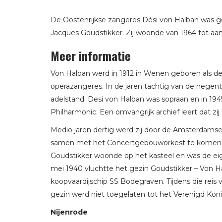
De Oostenrijkse zangeres Dési von Halban was 
Jacques Goudstikker. Zij woonde van 1964 tot aan h
Meer informatie
Von Halban werd in 1912 in Wenen geboren als d
operazangeres. In de jaren tachtig van de nege
adelstand. Desi von Halban was sopraan en in 1
Philharmonic. Een omvangrijk archief leert dat zi
Medio jaren dertig werd zij door de Amsterdams
samen met het Concertgebouworkest te komen z
Goudstikker woonde op het kasteel en was de eig
mei 1940 vluchtte het gezin Goudstikker – Von H
koopvaardijschip SS Bodegraven. Tijdens die reis
gezin werd niet toegelaten tot het Verenigd Koni
Nijenrode