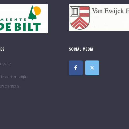
RES
SOCIAL MEDIA
uw 17
Maartensdijk
857093526