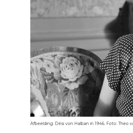
Afbeelding: Dési von Halban in 1946. Foto: Theo 