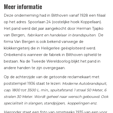
Meer informatie
Deze onderneming had in Bilthoven vanaf 1928 een filiaal
op het adres Spoorlaan 24 (oostelijke hoek Koppellaan).
Het pand werd dat jaar aangekocht door Herman Tjapko
van Bergen,
fabrikant en handelaar in brandspuiten
. De
firma Van Bergen is ook bekend vanwege de
klokkengieterij die in Heiligerlee geëxploiteerd werd.
Onbekend is wanneer de fabriek in Bilthoven ophield te
bestaan. Na de Tweede Wereldoorlog blijkt het pand in
andere handen te zijn overgegaan.
Op de achterzijde van de getoonde reclamekaart met
poststempel 1936 staat te lezen:
Moderne Autobrandspuit,
cap. 1800 tot 3500 L. min., spuitafstand. 1 straal 50 Meter, 6
stralen 30 Meter. Wordt geheel naar wensch gebouwd. Ook
specialiteit in slangen, standpijpen, koppelingen enz.
Hieronder staat een foto van omstreeks 1935 van een voor