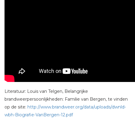
Literatuur: Louis van Telgen, Belangrijke
brandweerpersoonlijkheden: Familie van Bergen, te vinden
op de site:
http://www.brandweer.org/data/uploads/dwnld-
wbh-Biografie-VanBergen-12.pdf