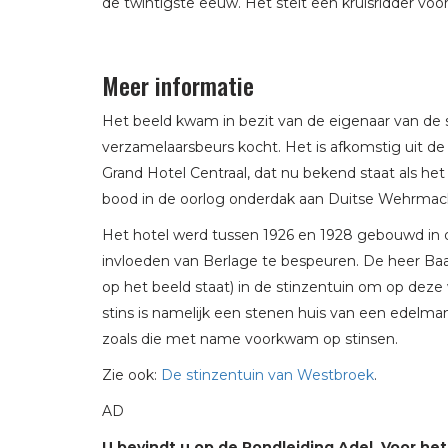
de twintigste eeuw. Het stelt een kruisridder voo
Meer informatie
Het beeld kwam in bezit van de eigenaar van de 
verzamelaarsbeurs kocht. Het is afkomstig uit d
Grand Hotel Centraal, dat nu bekend staat als het 
bood in de oorlog onderdak aan Duitse Wehrmacht
Het hotel werd tussen 1926 en 1928 gebouwd in de
invloeden van Berlage te bespeuren. De heer Baas
op het beeld staat) in de stinzentuin om op deze
stins is namelijk een stenen huis van een edelman 
zoals die met name voorkwam op stinsen.
Zie ook:
De stinzentuin van Westbroek
.
AD
U bevindt u op de Rondleiding Adel. Voor het