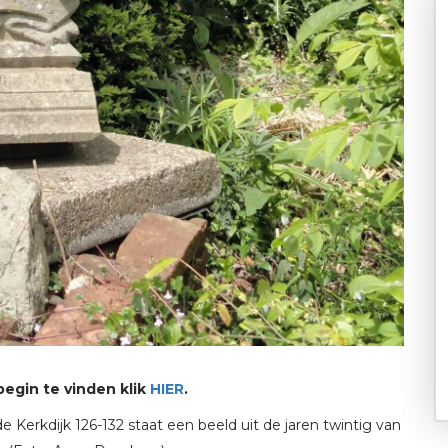
begin te vinden klik
HIER
.
 Kerkdijk 126-132 staat een beeld uit de jaren twintig van