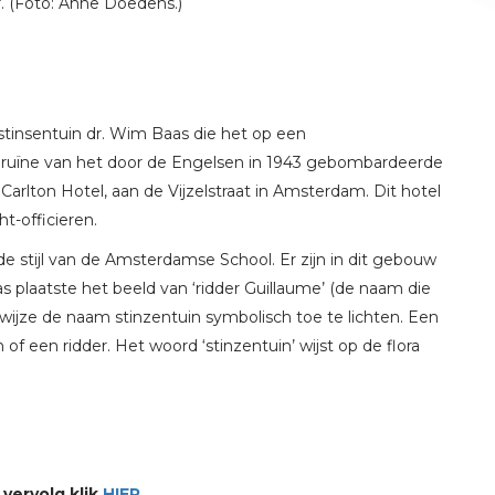
r. (Foto: Anne Doedens.)
stinsentuin dr. Wim Baas die het op een
e ruïne van het door de Engelsen in 1943 gebombardeerde
Carlton Hotel, aan de Vijzelstraat in Amsterdam. Dit hotel
-officieren.
 stijl van de Amsterdamse School. Er zijn in dit gebouw
 plaatste het beeld van ‘ridder Guillaume’ (de naam die
 wijze de naam stinzentuin symbolisch toe te lichten. Een
of een ridder. Het woord ‘stinzentuin’ wijst op de flora
 vervolg klik
HIER
.