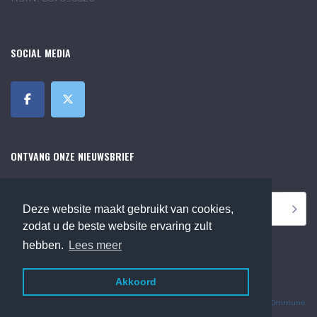
SOCIAL MEDIA
ONTVANG ONZE NIEUWSBRIEF
Deze website maakt gebruikt van cookies,
zodat u de beste website ervaring zult
hebben.
Lees meer
Akkoord
©2018 Online Museum de Bilt. Alle rechten voorbehouden.
Website Developed by
Ommune
.