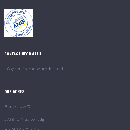
CONTACTINFORMATIE
info@onlinemuseumdebilt.nl
ONS ADRES
Bereklauw 17
3738TG Maartensdijk
RSIN: 857093526