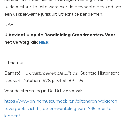
oude bestuur. In feite werd hier de gewoonte gevolgd om
een vakbekwame jurist uit Utrecht te benoemen.
DAB
U bevindt u op de Rondleiding Grondrechten. Voor
het vervolg klik
HIER
.
Literatuur:
Damsté, H.,
Oostbroek en De Bilt c.s.
, Stichtse Historische
Reeks 4, Zutphen 1978 p. 59-61, 89 – 95.
Voor de stemming in De Bilt zie vooral:
https://www.onlinemuseumdebilt.nl/biltenaren-weigeren-
tevergeefs-zich-bij-de-omwenteling-van-1795-neer-te-
leggen/