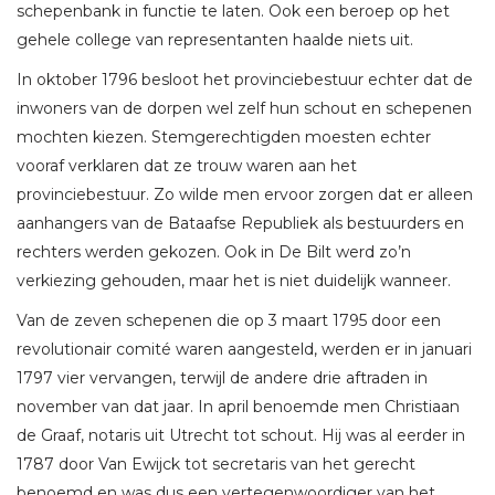
schepenbank in functie te laten. Ook een beroep op het
gehele college van representanten haalde niets uit.
In oktober 1796 besloot het provinciebestuur echter dat de
inwoners van de dorpen wel zelf hun schout en schepenen
mochten kiezen. Stemgerechtigden moesten echter
vooraf verklaren dat ze trouw waren aan het
provinciebestuur. Zo wilde men ervoor zorgen dat er alleen
aanhangers van de Bataafse Republiek als bestuurders en
rechters werden gekozen. Ook in De Bilt werd zo’n
verkiezing gehouden, maar het is niet duidelijk wanneer.
Van de zeven schepenen die op 3 maart 1795 door een
revolutionair comité waren aangesteld, werden er in januari
1797 vier vervangen, terwijl de andere drie aftraden in
november van dat jaar. In april benoemde men Christiaan
de Graaf, notaris uit Utrecht tot schout. Hij was al eerder in
1787 door Van Ewijck tot secretaris van het gerecht
benoemd en was dus een vertegenwoordiger van het