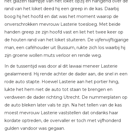
het glazen raampje van het loket opzij en hangend over de
rand van het loket deed hij een greep in de kas. Daarbij
boog hij het hoofd en dat was het moment waarop de
onverschrokken mevrouw Lasterie toesloeg. Met beide
handen greep ze zijn hoofd vast en liet het twee keer op
de houten rand van het loket stuiteren. De vijfenvijftigjarige
man, een caféhouder uit Bussum, rukte zich los waarbij hij
zijn groene wollen muts verloor en rende weg.
In de tussentijd was door al dit lawaai meneer Lasterie
gealarmeerd. Hij rende achter de dader aan, die snel in een
rode auto stapte. Hoewel Lasterie aan het portier hing,
lukte het hem niet de auto tot staan te brengen en
verdween de dader richting Utrecht. De nummerplaten op
de auto bleken later vals te zijn. Na het tellen van de kas
moest mevrouw Lasterie vaststellen dat ondanks haar
kordate optreden, de overvaller er toch met vijfhonderd
gulden vandoor was gegaan.