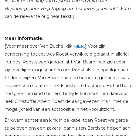
is, naar de mening van Gijsbert Lap en Balthazar
Blijenburg, door vergiftiging om het leven gebracht
.” [Foto
van de relevante originele tekst.]
Meer informatie:
[Voor meer over Van Buchel klik
HIER.
] Voor zijn
benoeming tot abt was Roest verwikkeld geraakt in allerlei
intriges. Roests voorganger, abt Van Baarn, had zich vóór
zijn overlijden ingespannen om Roest als zijn opvolger aan
te doen wijzen. Van Baarn had een beroerte gehad en was
nauwelijks in staat om het klooster te besturen. Hij had hulp
nodig van iemand die hem terzijde kon staan, en daarvoor
leek Christoffel Albert Roest de aangewezen man, met de
mogelijkheid van een abtspositie in het vooruitzicht.
Er kwam echter een kink in de kabel toen Roest weigerde
te beloven om een zekere Ioannis ten Berch te helpen aan
een positie als ontvanger van het klooster, voor het leven.