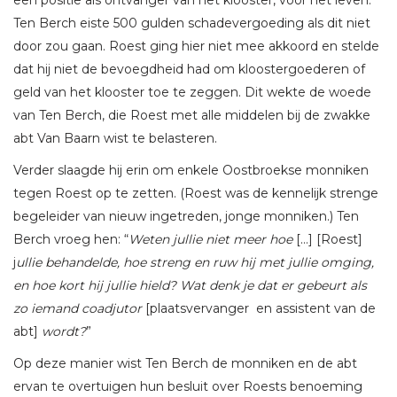
Ten Berch eiste 500 gulden schadevergoeding als dit niet
door zou gaan. Roest ging hier niet mee akkoord en stelde
dat hij niet de bevoegdheid had om kloostergoederen of
geld van het klooster toe te zeggen. Dit wekte de woede
van Ten Berch, die Roest met alle middelen bij de zwakke
abt Van Baarn wist te belasteren.
Verder slaagde hij erin om enkele Oostbroekse monniken
tegen Roest op te zetten. (Roest was de kennelijk strenge
begeleider van nieuw ingetreden, jonge monniken.) Ten
Berch vroeg hen: “
Weten jullie niet meer hoe
[…] [Roest]
j
ullie behandelde, hoe streng en ruw hij met jullie omging,
en hoe kort hij jullie hield? Wat denk je dat er gebeurt als
zo iemand coadjutor
[plaatsvervanger en assistent van de
abt]
wordt?
”
Op deze manier wist Ten Berch de monniken en de abt
ervan te overtuigen hun besluit over Roests benoeming