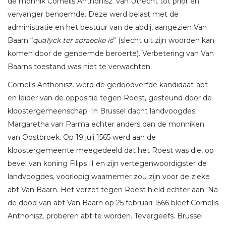
de monnik Cornelis Anthonisz. van Utrecht tot prior en
vervanger benoemde. Deze werd belast met de
administratie en het bestuur van de abdij, aangezien Van
Baarn “
qua1yck ter spraecke is
” (slecht uit zijn woorden kan
komen door de genoemde beroerte). Verbetering van Van
Baarns toestand was niet te verwachten.
Cornelis Anthonisz. werd de gedoodverfde kandidaat-abt
en leider van de oppositie tegen Roest, gesteund door de
kloostergemeenschap. In Brussel dacht landvoogdes
Margaretha van Parma echter anders dan de monniken
van Oostbroek. Op 19 juli 1565 werd aan de
kloostergemeente meegedeeld dat het Roest was die, op
bevel van koning Filips II en zijn vertegenwoordigster de
landvoogdes, voorlopig waarnemer zou zijn voor de zieke
abt Van Baarn. Het verzet tegen Roest hield echter aan. Na
de dood van abt Van Baarn op 25 februari 1566 bleef Cornelis
Anthonisz. proberen abt te worden. Tevergeefs. Brussel