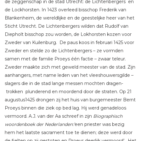
de zeggenschap in de stad Utrecht: de Lichtenbergers en
de Lockhorsten. In 1423 overleed bisschop Frederik van
Blankenheim, de wereldlijke en de geestelijke heer van het
Sticht Utrecht. De Lichtenbergers wilden dat Rudolf van
Diepholt bisschop zou worden, de Lokhorsten kozen voor
Zweder van Kuilenburg. De paus koos in februari 1425 voor
Zweder en stelde zo de Lichtenbergers – ze vormden
samen met de familie Proeys één factie – zwaar teleur.
Zweder maakte zich met geweld meester van de stad. Zijn
aanhangers, met name leden van het vleeshouwersgilde –
slagers die in de stad lange messen mochten dragen-
trokken plunderend en moordend door de straten. Op 21
augustus1425 drongen zij het huis van burgemeester Bernt
Proeys binnen die ziek op bed lag. Hij werd genadeloos
vermoord.
A.J. van der Aa schreef in zijn
Biographisch
woordenboek der Nederlanden:’
een priester was bezig
hem het laatste sacrament toe te dienen; deze werd door
de fielten op zij gestoten en Proeys deerlijk vermoord’.
Het