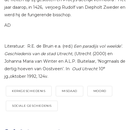
jaar daarop, in 1426, verjoeg Rudolf van Diepholt Zweder en
werd hij de fungerende bisschop.
AD
Literatuur: R.E. de Bruin e.a. (red.)
Een paradijs vol weelde’.
Geschiedenis van de stad Utrecht
, (Utrecht (2000) en
Johanna Maria van Winter en A.L.P. Buitelaar, ‘Nogmaals de
e
dertig hoeven van Oostveen’. In
Oud Utrecht
10
jg.,oktober 1992, 124v.
KERKGESCHIEDENIS
MISDAAD
MOORD
SOCIALE GESCHIEDENIS