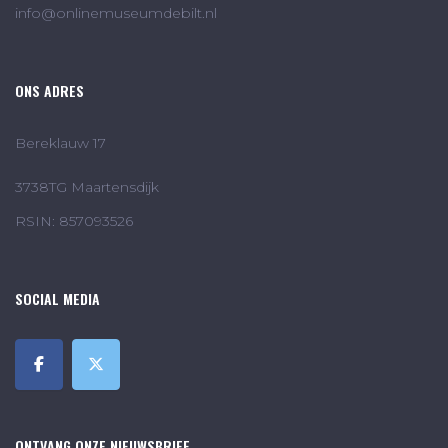
info@onlinemuseumdebilt.nl
ONS ADRES
Bereklauw 17
3738TG Maartensdijk
RSIN: 857093526
SOCIAL MEDIA
ONTVANG ONZE NIEUWSBRIEF