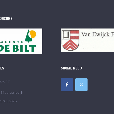
ONSORS:
RES
SOCIAL MEDIA
uw 17
Maartensdijk
857093526