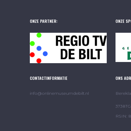
ONZE PARTNER:
ONZE SP
CONTACTINFORMATIE
ONS AD
info@onlinemuseumdebilt.nl
Berekla
3738TG 
RSIN: 