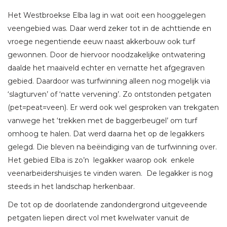
Het Westbroekse Elba lag in wat ooit een hooggelegen
veengebied was. Daar werd zeker tot in de achttiende en
vroege negentiende eeuw naast akkerbouw ook turf
gewonnen. Door de hiervoor noodzakelijke ontwatering
daalde het maaiveld echter en vernatte het afgegraven
gebied. Daardoor was turfwinning alleen nog mogelijk via
‘slagturven’ of ‘natte vervening’. Zo ontstonden petgaten
(pet=peat=veen). Er werd ook wel gesproken van trekgaten
vanwege het ‘trekken met de baggerbeugel’ om turf
omhoog te halen. Dat werd daarna het op de legakkers
gelegd. Die bleven na beëindiging van de turfwinning over.
Het gebied Elba is zo’n legakker waarop ook enkele
veenarbeidershuisjes te vinden waren. De legakker is nog
steeds in het landschap herkenbaar.
De tot op de doorlatende zandondergrond uitgeveende
petgaten liepen direct vol met kwelwater vanuit de