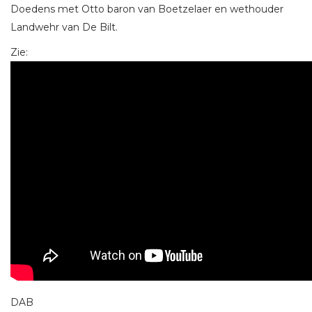
Doedens met Otto baron van Boetzelaer en wethouder
Landwehr van De Bilt.
Zie:
DAB