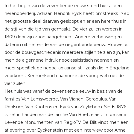
In het begin van de zeventiende eeuw stond hier al een
herenboerderij. Adriaan Hendrik Eyck heeft omstreeks 1780
het grootste deel daarvan gesloopt en er een herenhuis in
de stijl van die tijd van gemaakt. De vier zuilen werden in
1809 door zijn zoon aangebracht. Andere verbouwingen
dateren uit het einde van de negentiende eeuw. Hoewel er
door de bouwgeschiedenis meerdere stijlen te zien zijn, kan
men de algemene indruk neoclassicistisch noemen en
meer specifiek de neopalladiaanse stijl zoals die in Engeland
voorkomt. Kenmerkend daarvoor is de voorgevel met de
vier zuilen.
Het huis was vanaf de zeventiende eeuw in bezit van de
families Van Lamsweerde, Van Vianen, Gerobulus, Van
Poolsum, Van Kootens en Eyck van Zuylichem. Sinds 1876
is het in handen van de familie Van Boetzelaer. In de serie
Levende Monumenten van RegioTV De Bilt vindt men een
aflevering over Eyckenstein met een interview door Anne