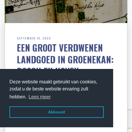
SEPTEMBER 10, 2023
EEN GROOT VERDWENEN
LANDGOED IN GROENEKAN:
BOSCH EN HOVEN
Deze website maakt gebruikt van cookies,
zodat u de beste website ervaring zult
In 1652 verkocht Jasper van Lynden ‘sekere
hebben.
Lees meer
parthijen ofte ackers lants metten boomgaert
ende alle plantagien streckende van de oude
Akkoord
tot de nieuwe weteringe toe’ […]