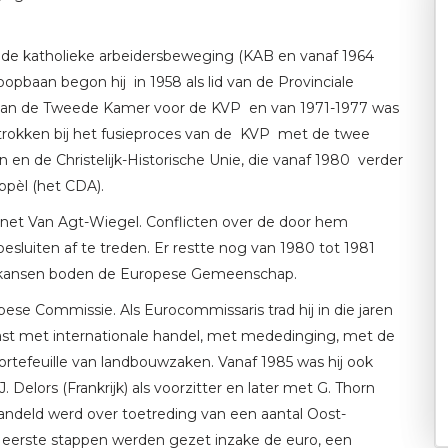
j de katholieke arbeidersbeweging (KAB en vanaf 1964
oopbaan begon hij in 1958 als lid van de Provinciale
id van de Tweede Kamer voor de KVP en van 1971-1977 was
 betrokken bij het fusieproces van de KVP met de twee
n en de Christelijk-Historische Unie, die vanaf 1980 verder
pèl (het CDA).
abinet Van Agt-Wiegel. Conflicten over de door hem
sluiten af te treden. Er restte nog van 1980 tot 1981
 kansen boden de Europese Gemeenschap.
pese Commissie. Als Eurocommissaris trad hij in die jaren
elast met internationale handel, met mededinging, met de
ortefeuille van landbouwzaken. Vanaf 1985 was hij ook
 Delors (Frankrijk) als voorzitter en later met G. Thorn
ndeld werd over toetreding van een aantal Oost-
 eerste stappen werden gezet inzake de euro, een