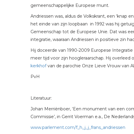
gemeenschappelijke Europese munt.
Andriessen was, aldus de Volkskrant, een ‘knap en
het einde van zijn loopbaan in 1992 was hij getu
Gemeenschap tot de Europese Unie. Dat was een
integratie, waaraan Andriessen in positieve zin 
Hij doceerde van 1990-2009 Europese Integratie aa
meer tijd voor zijn hoogleraarschap. Hij overleed 
kerkhof
van de parochie Onze Lieve Vrouw van Alt
PvH
Literatuur:
Johan Merriënboer, ‘Een monument van een commi
Commissie’, in Gerrit Voerman e.a., De Nederla
www.parlement.com/f_h_j_j_frans_andriessen