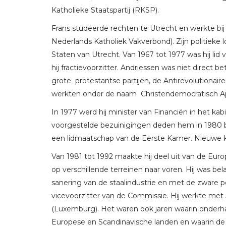
Katholieke Staatspartij (RKSP).
Frans studeerde rechten te Utrecht en werkte bi
Nederlands Katholiek Vakverbond). Zijn politieke l
Staten van Utrecht. Van 1967 tot 1977 was hij l
hij fractievoorzitter. Andriessen was niet direct
grote protestantse partijen, de Antirevolutionaire
werkten onder de naam Christendemocratisch Ap
In 1977 werd hij minister van Financiën in het k
voorgestelde bezuinigingen deden hem in 1980 be
een lidmaatschap van de Eerste Kamer. Nieuwe
Van 1981 tot 1992 maakte hij deel uit van de Euro
op verschillende terreinen naar voren. Hij was b
sanering van de staalindustrie en met de zware p
vicevoorzitter van de Commissie. Hij werkte met J.
(Luxemburg). Het waren ook jaren waarin onderha
Europese en Scandinavische landen en waarin de