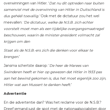
overwinningen van Hitler. ‘
Dat nu dit optreden naar buiten
samenviel met de overwinning van Hitler in Duitschland is
dus gehéél toevallig.’
Ook met de dictatuur zou het wel
meevallen:
‘De dictatuur, welke de N.S.B. zich echter
voorstelt moet men als een tijdelijke overgangsmaatregel
beschouwen, waarin de minister-president volmacht zal
krijgen om den
Staat als de N.S.B.-ers zich die denken voor elkaar te
brengen
.’
Jansma schertste daarop: ‘
De heer de Marees van
Swinderen heeft er hier op gewezen dat Hitler in 1933 pas
aan het bewind gekomen is, dus het moet eigenlijk zoo zijn,
Hitler wat aan Mussert te danken heeft.
’
Advertentie
En die advertentie dan? Was het reclame voor de N.S.B.?
Dreef iemand juist de spot met de nationaalsocialisten door