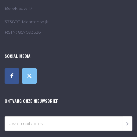
Bereklauw 17
3738TG Maartensdijk
RSIN: 857093526
SOCIAL MEDIA
ONTVANG ONZE NIEUWSBRIEF