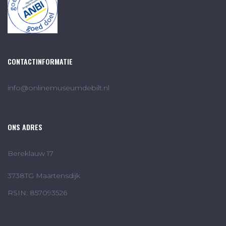
CONTACTINFORMATIE
info@onlinemuseumdebilt.nl
ONS ADRES
Bereklauw 17
3738TG Maartensdijk
RSIN: 857093526