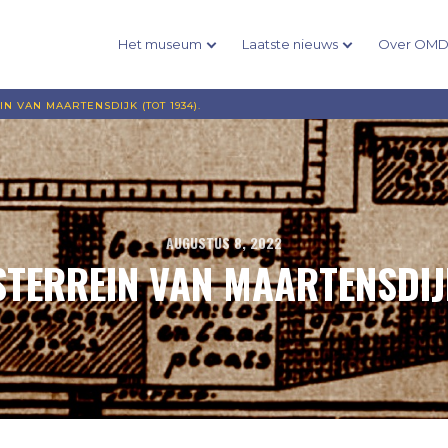
Het museum
Laatste nieuws
Over OM
N VAN MAARTENSDIJK (TOT 1934).
AUGUSTUS 8, 2022
STERREIN VAN MAARTENSDIJK