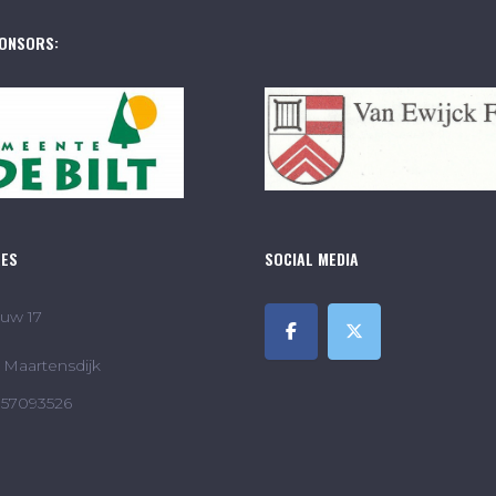
ONSORS:
RES
SOCIAL MEDIA
uw 17
Maartensdijk
857093526