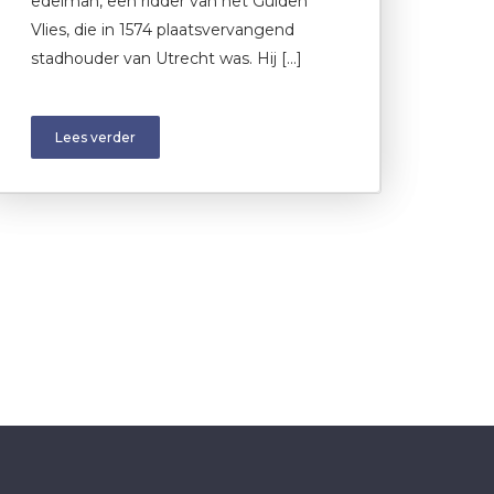
edelman, een ridder van het Gulden
Vlies, die in 1574 plaatsvervangend
stadhouder van Utrecht was. Hij […]
Lees verder