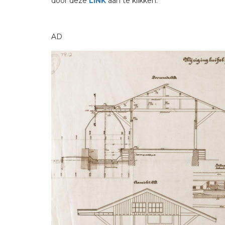
door deze
LINK
aan te klikken.
AD