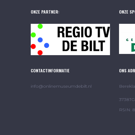
ONZE PARTNER:
ONZE SP
CONTACTINFORMATIE
ONS AD
info@onlinemuseumdebilt.nl
Berekla
3738TG 
RSIN: 