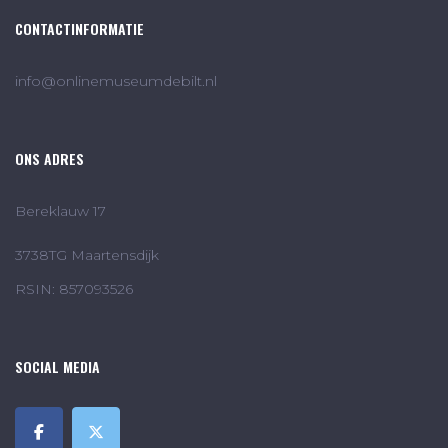
CONTACTINFORMATIE
info@onlinemuseumdebilt.nl
ONS ADRES
Bereklauw 17
3738TG Maartensdijk
RSIN: 857093526
SOCIAL MEDIA