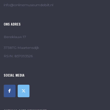
info@onlinemuseumdebilt.nl
ONS ADRES
Bereklauw 17
3738TG Maartensdijk
RSIN: 857093526
SOCIAL MEDIA