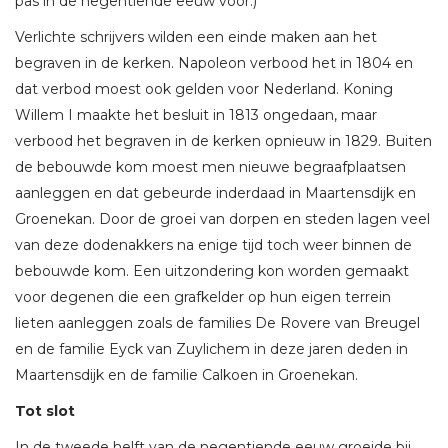
pas in de negentiende eeuw voor.)
Verlichte schrijvers wilden een einde maken aan het
begraven in de kerken. Napoleon verbood het in 1804 en
dat verbod moest ook gelden voor Nederland. Koning
Willem I maakte het besluit in 1813 ongedaan, maar
verbood het begraven in de kerken opnieuw in 1829. Buiten
de bebouwde kom moest men nieuwe begraafplaatsen
aanleggen en dat gebeurde inderdaad in Maartensdijk en
Groenekan. Door de groei van dorpen en steden lagen veel
van deze dodenakkers na enige tijd toch weer binnen de
bebouwde kom. Een uitzondering kon worden gemaakt
voor degenen die een grafkelder op hun eigen terrein
lieten aanleggen zoals de families De Rovere van Breugel
en de familie Eyck van Zuylichem in deze jaren deden in
Maartensdijk en de familie Calkoen in Groenekan.
Tot slot
In de tweede helft van de negentiende eeuw groeide bij