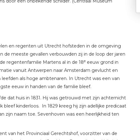
tens door een onbekende schilder. (Centraal Museum
len en regenten uit Utrecht hofsteden in de omgeving
n de meeste gevallen verbouwden zij in de loop der jaren
e
de regentenfamilie Martens al in de 18
eeuw grond in
formatie vanuit Antwerpen naar Amsterdam gevlucht en
n leefden als hoge ambtenaren. In Utrecht was een van
igste eeuw in handen van de familie bleef.
de dat huis in 1831. Hij was getrouwd met zijn achternicht
leef kinderloos. In 1829 kreeg hij zijn adellijke predicaat
an zijn naam toe. Sevenhoven was een heerlijkheid ten
ident van het Provinciaal Gerechtshof, voorzitter van de