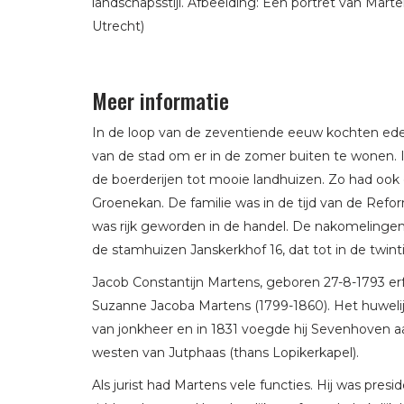
landschapsstijl. Afbeelding: Een portret van Mar
Utrecht)
Meer informatie
In de loop van de zeventiende eeuw kochten ede
van de stad om er in de zomer buiten te wonen. I
de boerderijen tot mooie landhuizen. Zo had ook 
Groenekan. De familie was in de tijd van de Re
was rijk geworden in de handel. De nakomelinge
de stamhuizen Janskerkhof 16, dat tot in de twint
Jacob Constantijn Martens, geboren 27-8-1793 erf
Suzanne Jacoba Martens (1799-1860). Het huwelijk b
van jonkheer en in 1831 voegde hij Sevenhoven a
westen van Jutphaas (thans Lopikerkapel).
Als jurist had Martens vele functies. Hij was pres