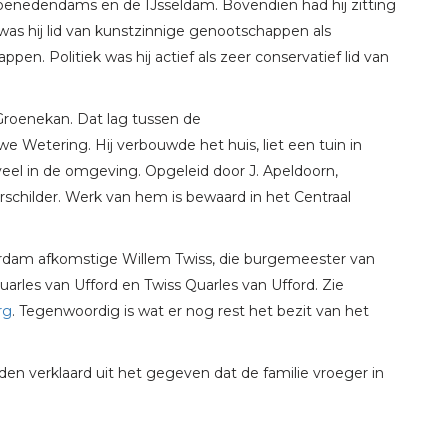
k benedendams en de IJsseldam. Bovendien had hij zitting
 was hij lid van kunstzinnige genootschappen als
en. Politiek was hij actief als zeer conservatief lid van
Groenekan. Dat lag tussen de
Wetering. Hij verbouwde het huis, liet een tuin in
veel in de omgeving. Opgeleid door J. Apeldoorn,
urschilder. Werk van hem is bewaard in het Centraal
erdam afkomstige Willem Twiss, die burgemeester van
arles van Ufford en Twiss Quarles van Ufford. Zie
rg
. Tegenwoordig is wat er nog rest het bezit van het
den verklaard uit het gegeven dat de familie vroeger in