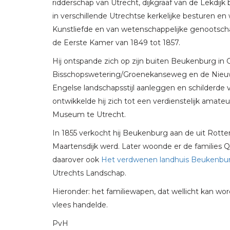
ridderschap van Utrecht, dijkgraaf van de Lekdij
in verschillende Utrechtse kerkelijke besturen en
Kunstliefde en van wetenschappelijke genootschapp
de Eerste Kamer van 1849 tot 1857.
Hij ontspande zich op zijn buiten Beukenburg in 
Bisschopswetering/Groenekanseweg en de Nieuwe 
Engelse landschapsstijl aanleggen en schilderde 
ontwikkelde hij zich tot een verdienstelijk amate
Museum te Utrecht.
In 1855 verkocht hij Beukenburg aan de uit Rott
Maartensdijk werd. Later woonde er de families Qu
daarover ook
Het verdwenen landhuis Beukenbu
Utrechts Landschap.
Hieronder: het familiewapen, dat wellicht kan wor
vlees handelde.
PvH