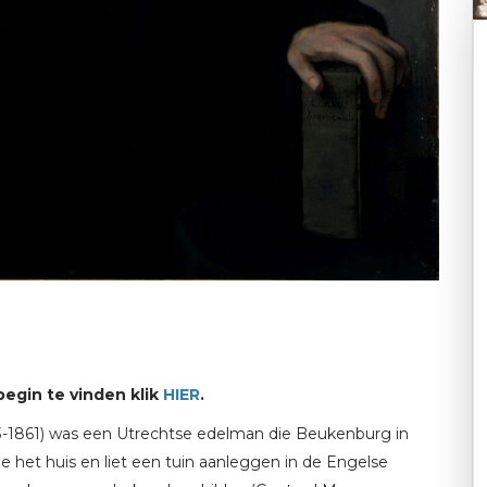
begin te vinden klik
HIER
.
-1861) was een Utrechtse edelman die Beukenburg in
e het huis en liet een tuin aanleggen in de Engelse