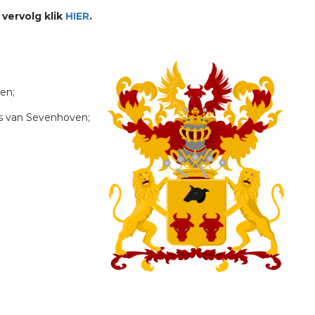
 vervolg klik
HIER
.
en;
ens van Sevenhoven;