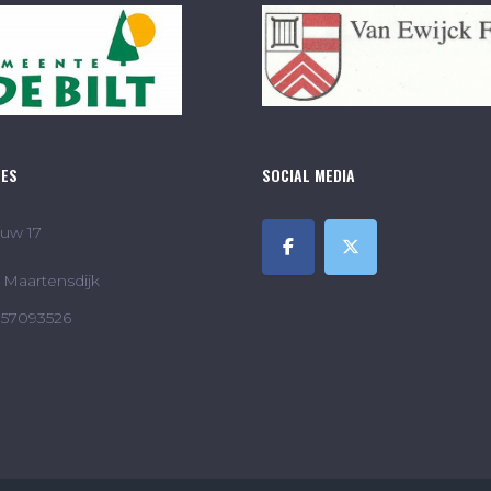
RES
SOCIAL MEDIA
uw 17
Maartensdijk
857093526