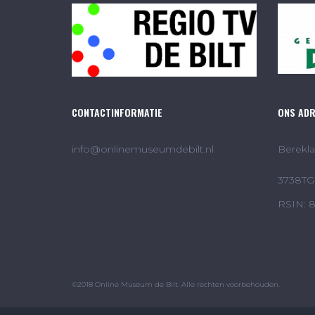
CONTACTINFORMATIE
ONS AD
info@onlinemuseumdebilt.nl
Berekla
3738TG 
RSIN: 
©2018 Online Museum de Bilt. Alle rechten voorbehouden.