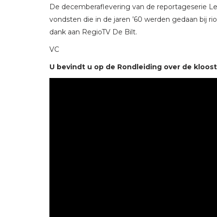
De decemberaflevering van de reportageserie L
vondsten die in de jaren ’60 werden gedaan bij r
dank aan RegioTV De Bilt.
VC
U bevindt u op de Rondleiding over de klooste