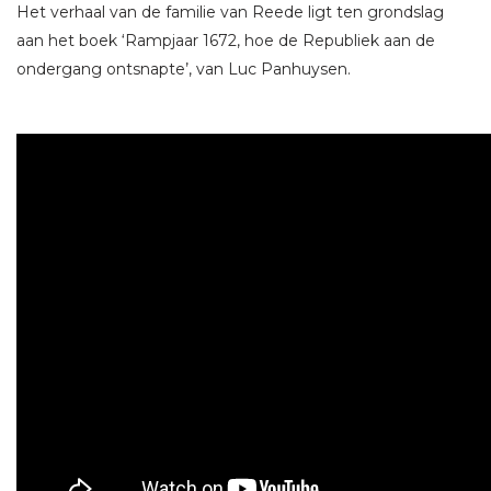
Het verhaal van de familie van Reede ligt ten grondslag
aan het boek ‘Rampjaar 1672, hoe de Republiek aan de
ondergang ontsnapte’, van Luc Panhuysen.