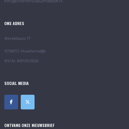
info@onlinemuseumdebilt.nl
ONS ADRES
Bereklauw 17
3738TG Maartensdijk
RSIN: 857093526
SOCIAL MEDIA
ONTVANG ONZE NIEUWSBRIEF