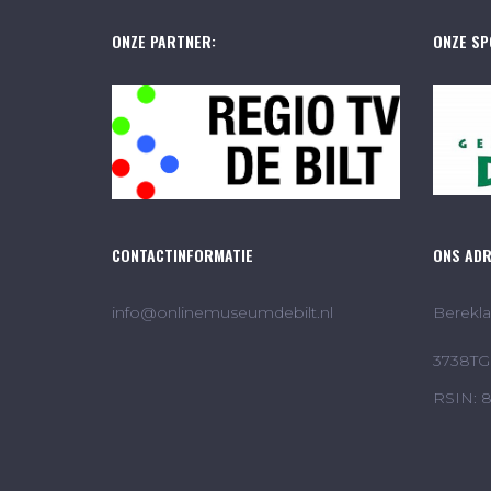
ONZE PARTNER:
ONZE SP
CONTACTINFORMATIE
ONS AD
info@onlinemuseumdebilt.nl
Berekla
3738TG 
RSIN: 