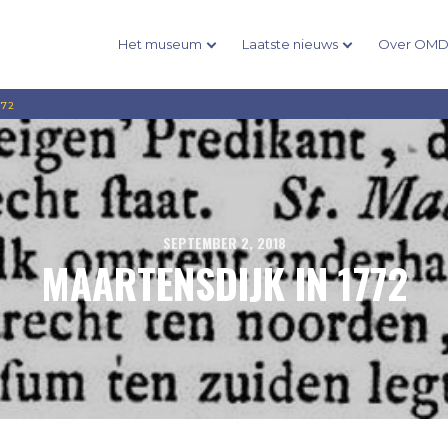
Het museum
Laatste nieuws
Over OM
772
SEPTEMBER 2, 2018
MAARTENSDIJK IN 1772