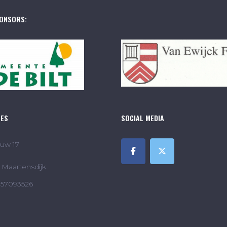
ONSORS:
RES
SOCIAL MEDIA
uw 17
Maartensdijk
857093526