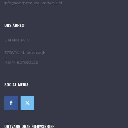
info@onlinemuseumdebilt.nl
ONS ADRES
Bereklauw 17
3738TG Maartensdijk
RSIN: 857093526
SOCIAL MEDIA
ONTVANG ONZE NIEUWSBRIEF