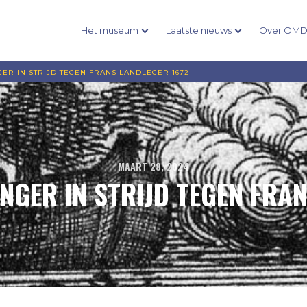
Het museum
Laatste nieuws
Over OM
R IN STRIJD TEGEN FRANS LANDLEGER 1672
MAART 28, 2024
GER IN STRIJD TEGEN FRAN