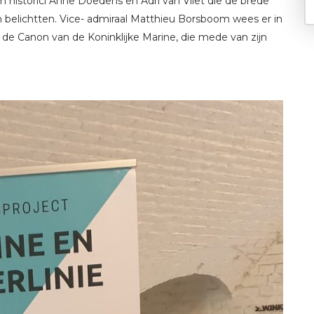
historici Anne Doedens en Adri van Vliet die de brede
 belichtten. Vice- admiraal Matthieu Borsboom wees er in
n de Canon van de Koninklijke Marine, die mede van zijn