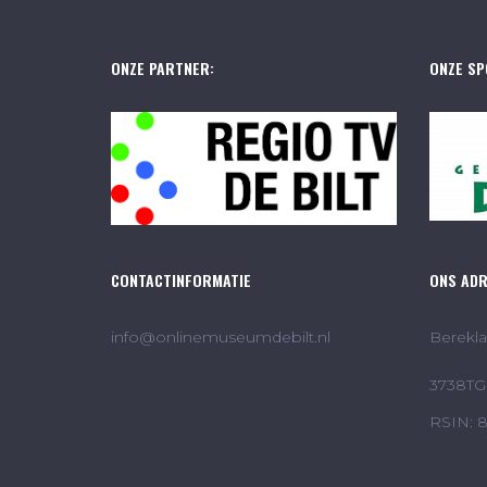
ONZE PARTNER:
ONZE SP
CONTACTINFORMATIE
ONS AD
info@onlinemuseumdebilt.nl
Berekla
3738TG 
RSIN: 