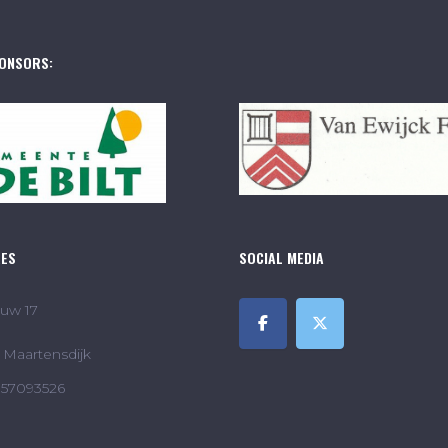
ONSORS:
RES
SOCIAL MEDIA
uw 17
Maartensdijk
857093526