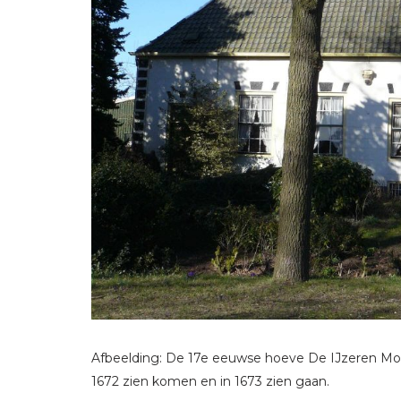
Afbeelding: De 17e eeuwse hoeve De IJzeren Mort
1672 zien komen en in 1673 zien gaan.