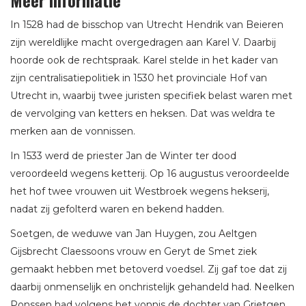
Meer informatie
In 1528 had de bisschop van Utrecht Hendrik van Beieren
zijn wereldlijke macht overgedragen aan Karel V. Daarbij
hoorde ook de rechtspraak. Karel stelde in het kader van
zijn centralisatiepolitiek in 1530 het provinciale Hof van
Utrecht in, waarbij twee juristen specifiek belast waren met
de vervolging van ketters en heksen. Dat was weldra te
merken aan de vonnissen.
In 1533 werd de priester Jan de Winter ter dood
veroordeeld wegens ketterij. Op 16 augustus veroordeelde
het hof twee vrouwen uit Westbroek wegens hekserij,
nadat zij gefolterd waren en bekend hadden.
Soetgen, de weduwe van Jan Huygen, zou Aeltgen
Gijsbrecht Claessoons vrouw en Geryt de Smet ziek
gemaakt hebben met betoverd voedsel. Zij gaf toe dat zij
daarbij onmenselijk en onchristelijk gehandeld had. Neelken
Ponssen had volgens het vonnis de dochter van Grietgen