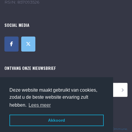
RSIN: 857093526
SOCIAL MEDIA
ONTVANG ONZE NIEUWSBRIEF
Deze website maakt gebruikt van cookies,
zodat u de beste website ervaring zult
hebben.
Lees meer
Akkoord
©2018 Online Museum de Bilt. Alle rechten voorbehouden.
Website Developed by
Ommune
.