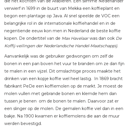
die het kochten van de Arabieren. Een slimme Nederlander
verwierf in 1699 in de buurt van Mekka een koffieplant en
begon een plantage op Java. Al snel speelde de VOC een
belangrijke rol in de internationale koffiehandel en in de
negentiende eeuw kon men in Nederland de beste koffie
kopen. De ondertitel van de
Max Havelaar
was dan ook
De
Koffij-veilingen der Nederlandsche Handel-Maatschappij
.
Aanvankelijk was de gebruiker gedwongen om zelf de
bonen in een pan boven het vuur te branden om ze dan fijn
te malen in een vijzel. Dit omslachtige proces maakte het
drinken van een kopje koffie wel heel lastig. In 1869 bracht
fabrikant PeDe een koffiemolen op de markt. Je moest de
molen vullen met gebrande bonen en klemde hem dan
tussen je benen om de bonen te malen. Daarvoor zat er
een slinger op de molen. De gemalen koffie viel dan in een
bakje. Na 1900 kwamen er koffiemolens die aan de muur
werden bevestigd.