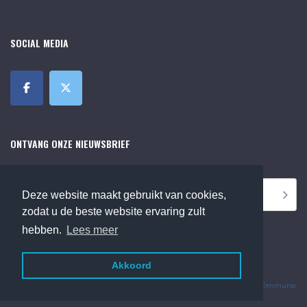
SOCIAL MEDIA
ONTVANG ONZE NIEUWSBRIEF
Deze website maakt gebruikt van cookies,
zodat u de beste website ervaring zult
hebben.
Lees meer
Akkoord
©2018 Online Museum de Bilt. Alle rechten voorbehouden.
Website Developed by
Ommune
.