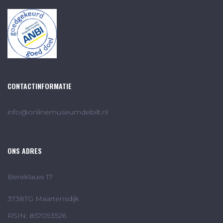
CONTACTINFORMATIE
info@onlinemuseumdebilt.nl
ONS ADRES
Bereklauw 17
3738TG Maartensdijk
RSIN: 857093526