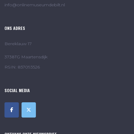
info@onlinemuseumdebilt.nl
ONS ADRES
Bereklauw 17
3738TG Maartensdijk
RSIN: 857093526
SOCIAL MEDIA