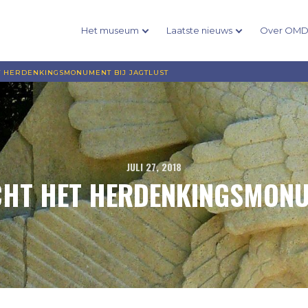
Het museum
Laatste nieuws
Over OM
 HERDENKINGSMONUMENT BIJ JAGTLUST
JULI 27, 2018
HT HET HERDENKINGSMONUM