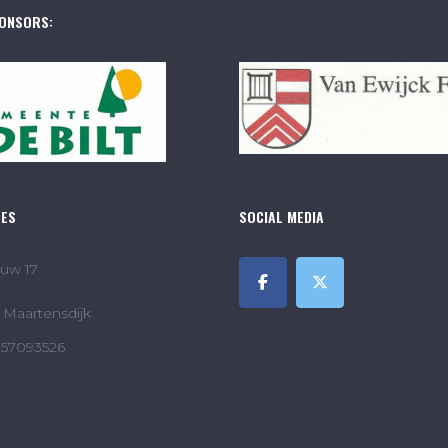
ONSORS:
RES
SOCIAL MEDIA
uw 17
Maartensdijk
857093526