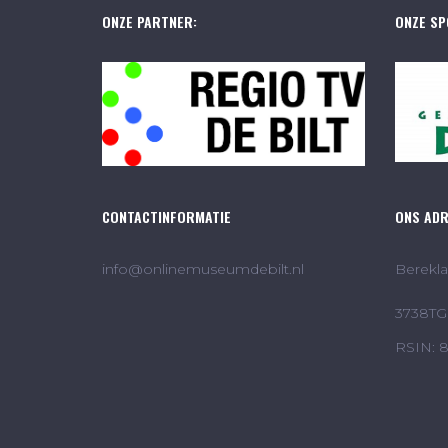
ONZE PARTNER:
ONZE SP
CONTACTINFORMATIE
ONS AD
info@onlinemuseumdebilt.nl
Berekla
3738TG 
RSIN: 