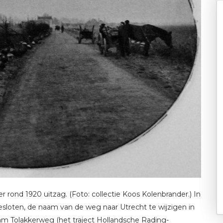
r rond 1920 uitzag. (Foto: collectie Koos Kolenbrander.) In
sloten, de naam van de weg naar Utrecht te wijzigen in
m Tolakkerweg (het traject Hollandsche Rading-