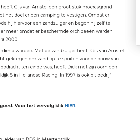
 heeft Gijs van Amstel een groot stuk moerasgrond
et het doel er een camping te vestigen. Omdat er
 hij hiervoor een zandzuiger en begon hij zelf te
nder meer omdat er beschermde orchideeën werden
ura 2000.
rdiend worden. Met de zandzuiger heeft Gijs van Amstel
cht gekregen om zand op te spuiten voor de bouw van
 opdracht ten einde was, heeft Dick met zijn oom een
jk 8 in Hollandse Rading. In 1997 is ook dit bedrijf
goed. Voor het vervolg klik
HIER
.
 leider van RDS in Maartensdijk.