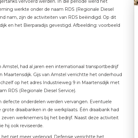
egertanks vervoerd werden. In die periode werd het
eming werkte onder de naam RDS (Regionale Diesel
nd nam, zijn de activiteiten van RDS beëindigd. Op dit
jk en het Bierparadijs gevestigd. Afbeelding: voorbeeld
 Amstel, had al jaren een internationaal transportbedrijf
 Maartensdijk. Gijs van Amstel verrichtte het onderhoud
chzelf op het adres Industrieweg 9 in Maartensdijk met
naam RDS (Regionale Diesel Service).
d en defecte onderdelen werden vervangen. Eventuele
 grote draaibanken in de werkplaats. Één draaibank had
 zeven werknemers bij het bedrijf. Naast deze activiteit
e hij ook reviseerde.
 het niet meer verlengd. Defensie verrichtte het