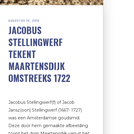
AUGUSTUS 16, 2019
JACOBUS
STELLINGWERF
TEKENT
MAARTENSDIJK
OMSTREEKS 1722
Jacobus Stellingwerf(f) of Jacob
Jansz(oon) Stellingwerf (1667- 1727)
was een Amsterdamse goudsmid.
Deze door hem gemaakte afbeelding
toont het dorp Maartensdijk vanuit het