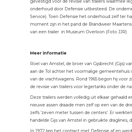
gevestigd voor de revisie van trailers waarmee l
onderhoud door Defensie uitbesteed. De ondern
Service). Toen Defensie het onderhoud zelf ter ha
moment zijn in het pand de Brandweer Maartensdi
van een trailer in Museum Overloon (Foto JJR)
Meer informatie
Roel van Amstel, de broer van Gijsbrecht (Gijs) van
aan de Tol achter het voormalige gemeentehuis in
van de vrachtwagens. Rond 1965 begon hij voor zi
de revisie van trailers voor legertanks onder de 
Deze trailers werden volledig uit elkaar gehaal
nieuwe assen draaide men zelf op een van de drie
zelfs ‘zeven meter tussen de centers’. Er werkten
handelde Gijs van Amstel in gebruikte draglines, di
In 1972 liep het contract met Defensie af en werd