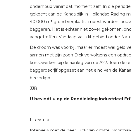
onderhoud vanaf dat moment zelf. In die periode
gekocht aan de Kanaaldijk in Hollandse Rading m
40.000 m³ grond verplaatst moest worden, bouwde
baggeren. Het ís echter niet zover gekomen, o
aangetroffen. Vandaag valt dit gebied onder Nat
De droom was voorbij, maar er moest wel geld ve
samen met zijn zoon Dick vervolgens een opdra
kunstwerken bij de aanleg van de A27. Toen deze
baggerbedrijf opgezet aan het eind van de Kanaaldi
beëindigd.
JJR
U bevindt u op de Rondleiding Industrieel Erf
Literatuur:
Interview met de heer Dick van Amstel, voormalig