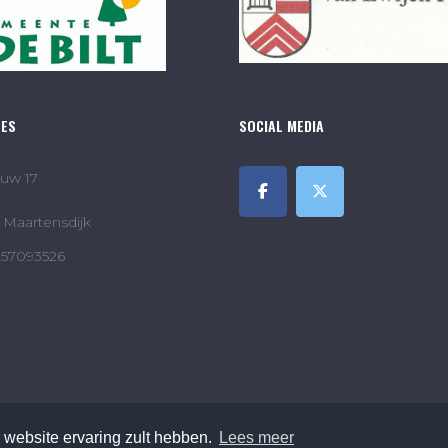
RES
SOCIAL MEDIA
uw 17
Maartensdijk
857093526
 website ervaring zult hebben.
Lees meer