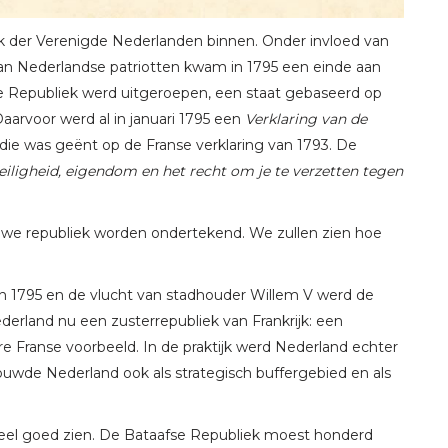
k der Verenigde Nederlanden binnen. Onder invloed van
 van Nederlandse patriotten kwam in 1795 een einde aan
e Republiek werd uitgeroepen, een staat gebaseerd op
Daarvoor werd al in januari 1795 een
Verklaring van de
die was geënt op de Franse verklaring van 1793. De
 veiligheid, eigendom en het recht om je te verzetten tegen
uwe republiek worden ondertekend. We zullen zien hoe
 in 1795 en de vlucht van stadhouder Willem V werd de
erland nu een zusterrepubliek van Frankrijk: een
re Franse voorbeeld. In de praktijk werd Nederland echter
houwde Nederland ook als strategisch buffergebied en als
eel goed zien. De Bataafse Republiek moest honderd