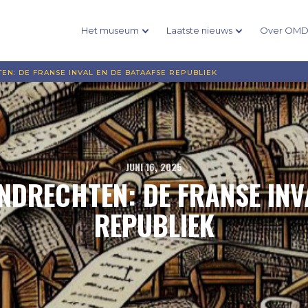
Het museum
Laatste nieuws
Over OM
EN: DE FRANSE INVAL EN DE BATAAFSE REPUBLIEK
JUNI 16, 2025
DRECHTEN: DE FRANSE INV
REPUBLIEK